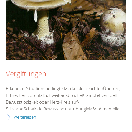
Vergiftungen
Erkennen Situationsbedingte Merkmale beachtenÜbelkeit,
ErbrechenDurchfallSchweißausbrücheKrämpfeEventuell
Bewusstlosigkeit oder Herz-Kreislauf-
StillstandSchwindelBewusstseinstrübungMaßnahmen Alle...
Weiterlesen