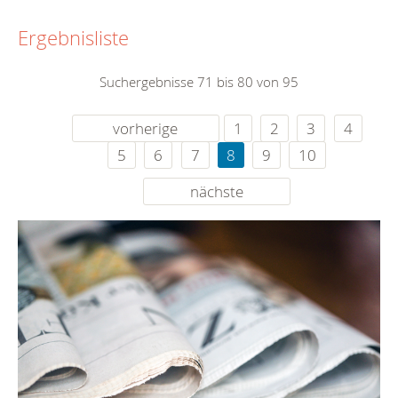
Ergebnisliste
Suchergebnisse 71 bis 80 von 95
vorherige
1
2
3
4
5
6
7
8
9
10
nächste