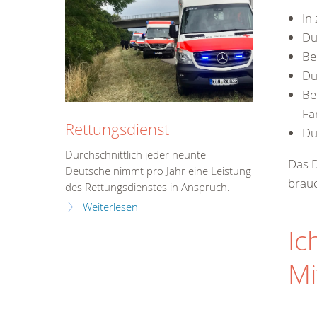
In
Du
Be
Du
Be
Fa
Rettungsdienst
Du
Durchschnittlich jeder neunte
Das D
Deutsche nimmt pro Jahr eine Leistung
brauc
des Rettungsdienstes in Anspruch.
Weiterlesen
Ic
Mi