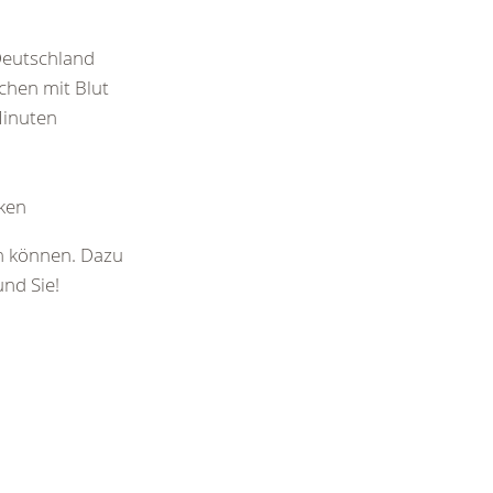
Deutschland
chen mit Blut
Minuten
ken
en können. Dazu
nd Sie!