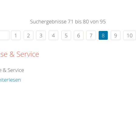
0
365
0
r Sie
Suchergebnisse 71 bis 80 von 95
rei
ie Uhr
1
2
3
4
5
6
7
8
9
10
se & Service
e & Service
iterlesen