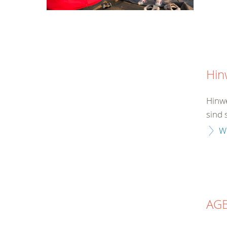
Hin
Hinwe
sind 
W
AG