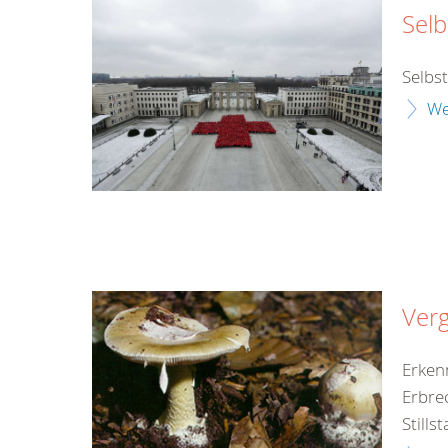
Selb
Selbs
We
Verg
Erken
Erbre
Still