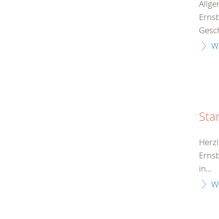
Allge
Ernsb
Gesch
W
Sta
Herz
Ernsb
in...
W