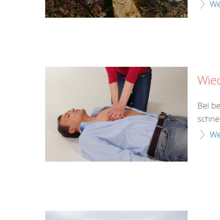
We
Wie
Bei b
schne
We