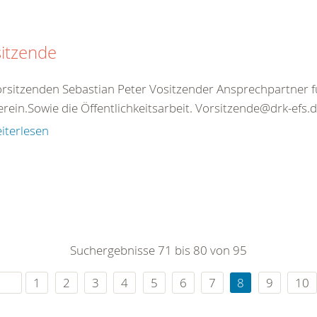
itzende
orsitzenden Sebastian Peter Vositzender Ansprechpartner f
rein.Sowie die Öffentlichkeitsarbeit. Vorsitzende@drk-efs.de
iterlesen
Suchergebnisse 71 bis 80 von 95
1
2
3
4
5
6
7
8
9
10