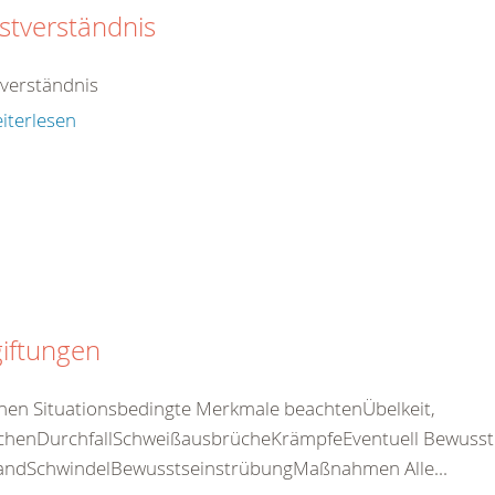
stverständnis
tverständnis
iterlesen
iftungen
nen Situationsbedingte Merkmale beachtenÜbelkeit,
chenDurchfallSchweißausbrücheKrämpfeEventuell Bewusstlos
standSchwindelBewusstseinstrübungMaßnahmen Alle...