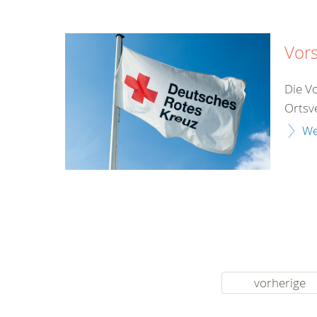
Vors
Die V
Ortsve
We
vorherige