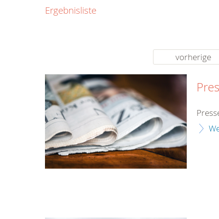
0800
Ergebnisliste
00
Infos fü
kostenf
rund um d
vorherige
Pres
Press
We