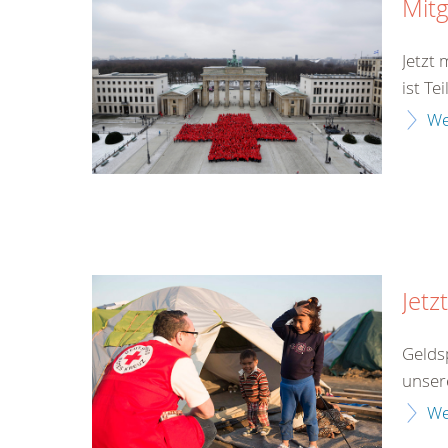
Mitg
Jetzt
ist Te
We
Jetz
Gelds
unsere
We