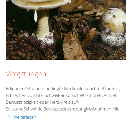
Vergiftungen
Erkennen Situationsbedingte Merkmale beachtenÜbelkeit,
ErbrechenDurchfallSchweißausbrücheKrämpfeEventuell
Bewusstlosigkeit oder Herz-Kreislauf-
StillstandSchwindelBewusstseinstrübungMaßnahmen Alle...
Weiterlesen