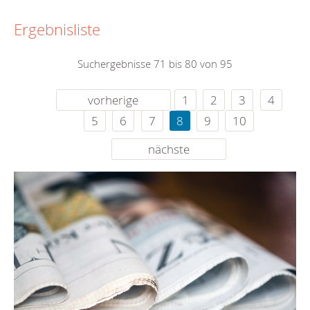
Ergebnisliste
Suchergebnisse 71 bis 80 von 95
vorherige
1
2
3
4
5
6
7
8
9
10
nächste