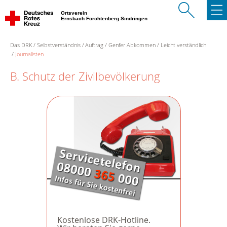
Ortsverein
Ernsbach Forchtenberg Sindringen
Das DRK
Selbstverständnis
Auftrag
Genfer Abkommen
Leicht verständlich
Journalisten
B. Schutz der Zivilbevölkerung
Kostenlose DRK-Hotline.