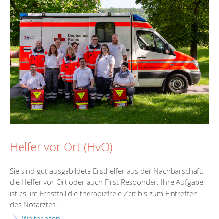
Helfer vor Ort (HvO)
Sie sind gut ausgebildete Ersthelfer aus der Nachbarschaft:
die Helfer vor Ort oder auch First Responder. Ihre Aufgabe
ist es, im Ernstfall die therapiefreie Zeit bis zum Eintreffen
des Notarztes...
Weiterlesen