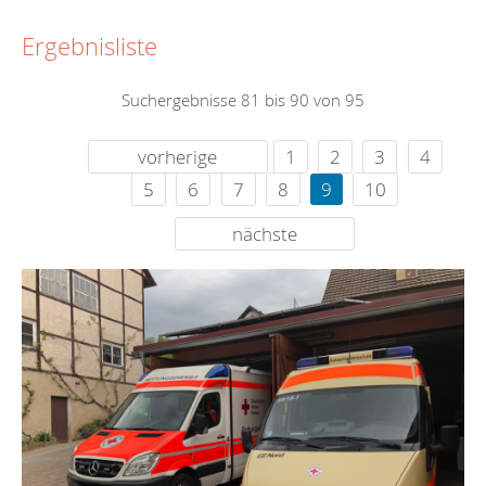
Ergebnisliste
Suchergebnisse 81 bis 90 von 95
vorherige
1
2
3
4
5
6
7
8
9
10
nächste