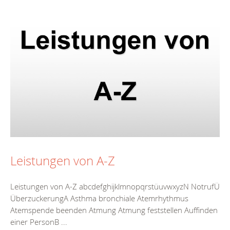
Leistungen von A-Z
Leistungen von A-Z abcdefghijklmnopqrstüuvwxyzN NotrufÜ
ÜberzuckerungA Asthma bronchiale Atemrhythmus
Atemspende beenden Atmung Atmung feststellen Auffinden
einer PersonB ...