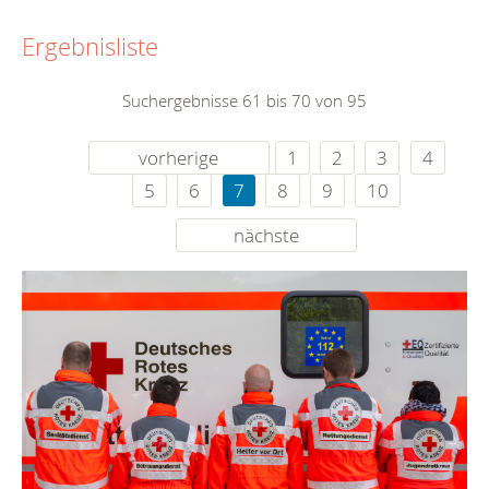
Ergebnisliste
Suchergebnisse 61 bis 70 von 95
vorherige
1
2
3
4
5
6
7
8
9
10
nächste