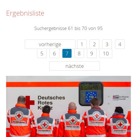
Ergebnisliste
Suchergebnisse 61 bis 70 von 95
vorherige
1
2
3
4
5
6
7
8
9
10
nächste