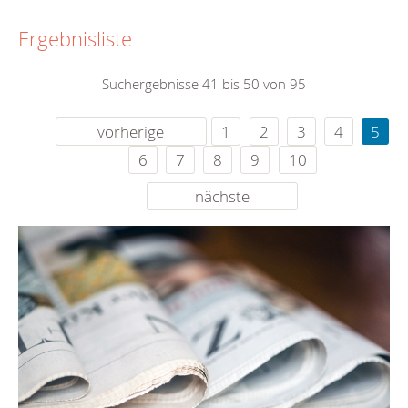
Ergebnisliste
Suchergebnisse 41 bis 50 von 95
vorherige
1
2
3
4
5
6
7
8
9
10
nächste