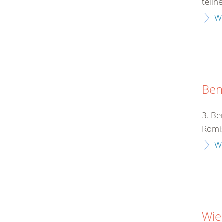
teiln
W
Ben
3. Be
Römis
W
Wie