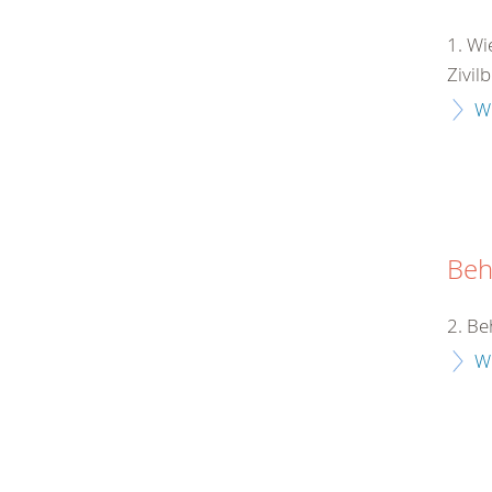
1. Wi
Zivil
W
Beh
2. Be
W