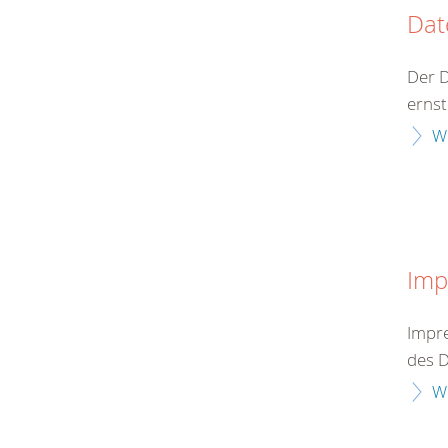
Dat
Der 
ernst
W
Imp
Impre
des D
W