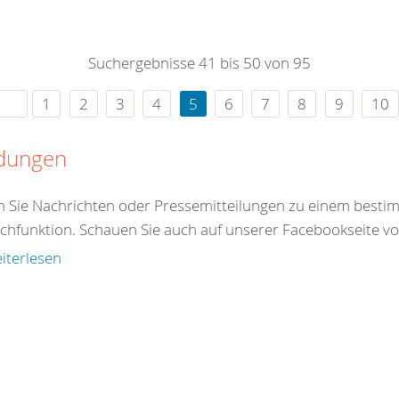
0
365
0
r Sie
Suchergebnisse 41 bis 50 von 95
rei
ie Uhr
1
2
3
4
5
6
7
8
9
10
dungen
en Sie Nachrichten oder Pressemitteilungen zu einem best
chfunktion. Schauen Sie auch auf unserer Facebookseite vorb
iterlesen