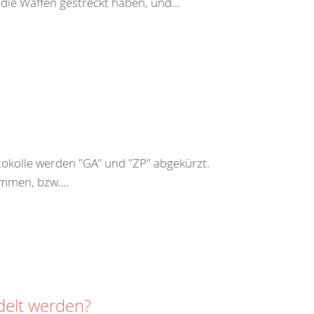
 die Waffen gestreckt haben, und...
kolle werden "GA" und "ZP" abgekürzt.
mmen, bzw....
delt werden?