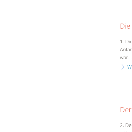
Die
1. Di
Anfän
war...
W
Der
2. De