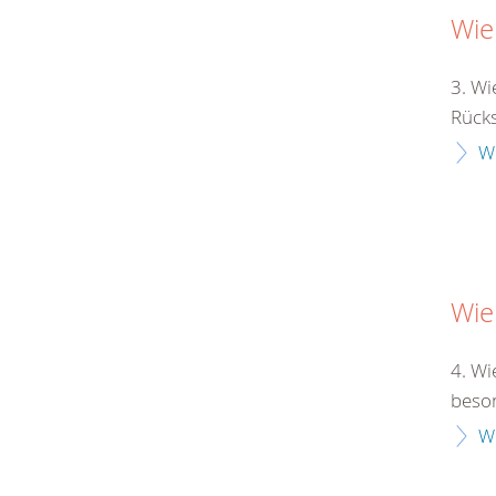
Wie
3. Wi
Rücksi
W
Wie
4. Wi
beson
W