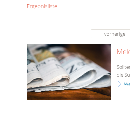
0800
Ergebnisliste
00
Infos fü
kostenf
rund um d
vorherige
Mel
Sollt
die Su
We