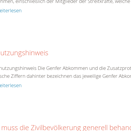
ehmen, einschließlich der Mitglieder der Streitkräfte, welche
eiterlesen
utzungshinweis
nutzungshinweis Die Genfer Abkommen und die Zusatzproto
che Ziffern dahinter bezeichnen das jeweilige Genfer Abko
eiterlesen
 muss die Zivilbevölkerung generell behan