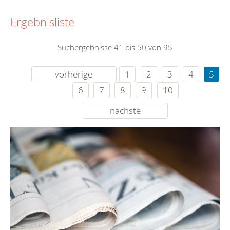
Ergebnisliste
Suchergebnisse 41 bis 50 von 95
vorherige
1
2
3
4
5
6
7
8
9
10
nächste