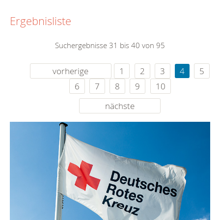
Ergebnisliste
Suchergebnisse 31 bis 40 von 95
vorherige
1
2
3
4
5
6
7
8
9
10
nächste