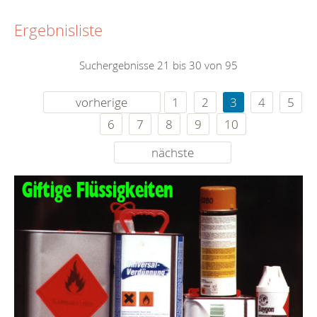
Ergebnisliste
Suchergebnisse 21 bis 30 von 95
vorherige
1
2
3
4
5
6
7
8
9
10
nächste