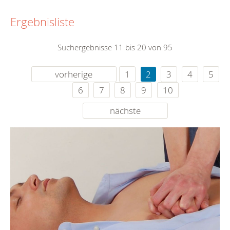
Ergebnisliste
Suchergebnisse 11 bis 20 von 95
vorherige
1
2
3
4
5
6
7
8
9
10
nächste