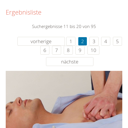
Ergebnisliste
Suchergebnisse 11 bis 20 von 95
vorherige
1
2
3
4
5
6
7
8
9
10
nächste