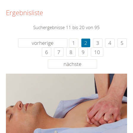
Ergebnisliste
Suchergebnisse 11 bis 20 von 95
vorherige
1
2
3
4
5
6
7
8
9
10
nächste