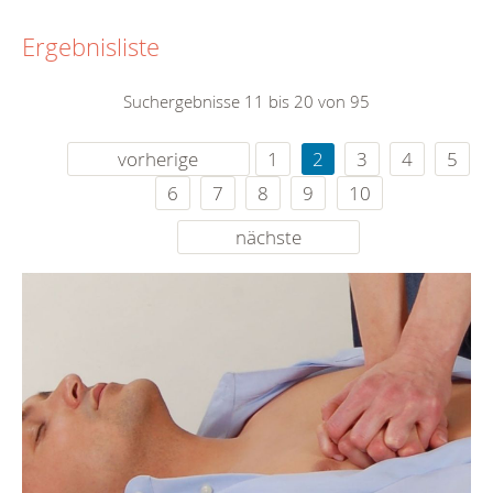
Ergebnisliste
Suchergebnisse 11 bis 20 von 95
vorherige
1
2
3
4
5
6
7
8
9
10
nächste