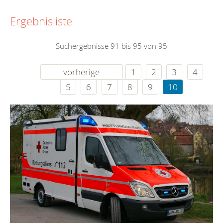
Ergebnisliste
Suchergebnisse 91 bis 95 von 95
vorherige
1
2
3
4
5
6
7
8
9
10