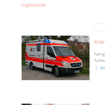
0800
Ergebnisliste
00
Infos fü
kostenf
rund um d
Kra
Fahrg
Turbo
We