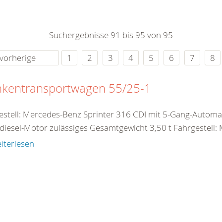
0
365
0
r Sie
Suchergebnisse 91 bis 95 von 95
rei
ie Uhr
vorherige
1
2
3
4
5
6
7
8
nkentransportwagen 55/25-1
estell: Mercedes-Benz Sprinter 316 CDI mit 5-Gang-Automa
diesel-Motor zulässiges Gesamtgewicht 3,50 t Fahrgestell: 
iterlesen