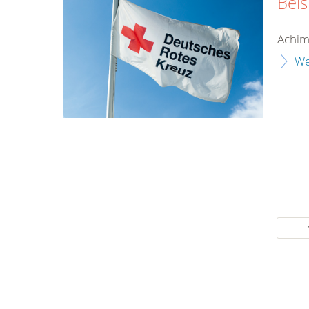
Beis
Achim
We