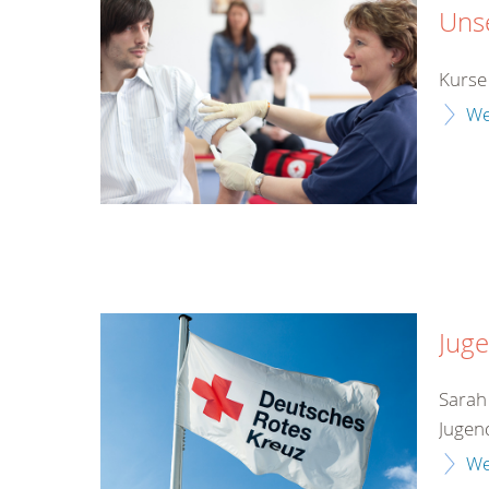
Unse
Kurse
We
Juge
Sarah
Jugen
We