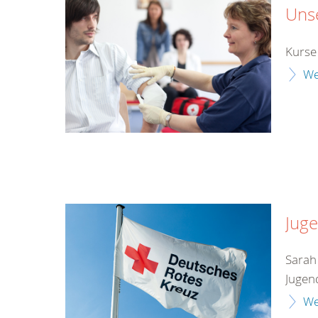
Unse
Kurse
We
Juge
Sarah
Jugen
We