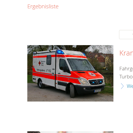
0800
Ergebnisliste
00
Infos fü
kostenf
rund um d
Kra
Fahrg
Turbo
We