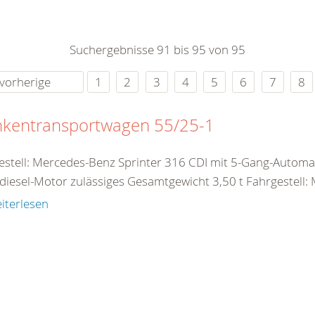
0
365
0
r Sie
Suchergebnisse 91 bis 95 von 95
rei
ie Uhr
vorherige
1
2
3
4
5
6
7
8
nkentransportwagen 55/25-1
estell: Mercedes-Benz Sprinter 316 CDI mit 5-Gang-Automa
diesel-Motor zulässiges Gesamtgewicht 3,50 t Fahrgestell: 
iterlesen