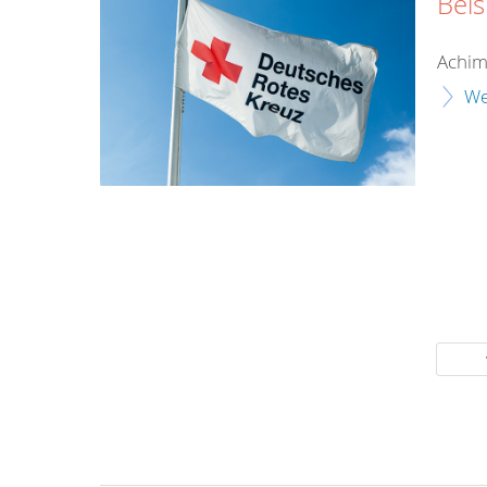
Beis
Achim
We