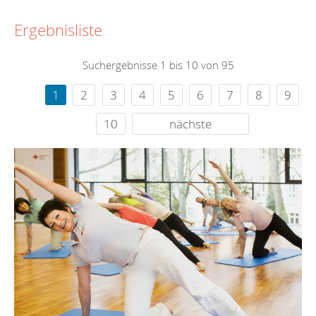
Ergebnisliste
Suchergebnisse 1 bis 10 von 95
1
2
3
4
5
6
7
8
9
10
nächste