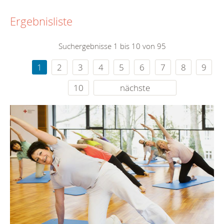
Ergebnisliste
Suchergebnisse 1 bis 10 von 95
1
2
3
4
5
6
7
8
9
10
nächste