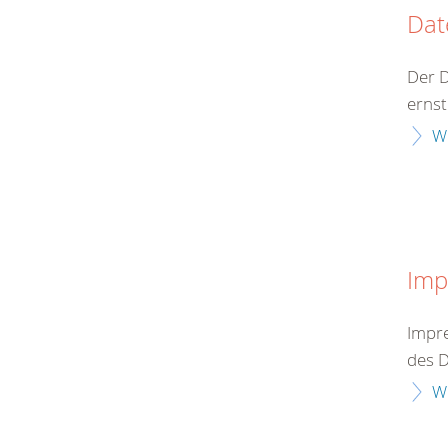
Dat
Der 
ernst
W
Imp
Impre
des D
W