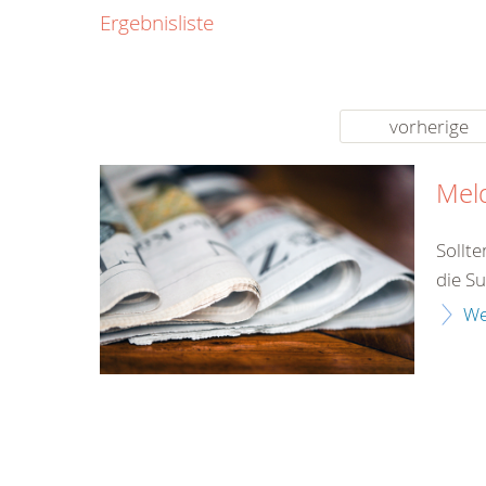
0800
Ergebnisliste
00
Infos fü
kostenf
rund um d
vorherige
Mel
Sollt
die Su
We