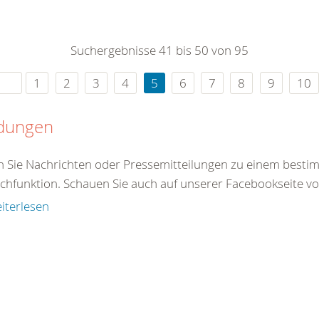
0
365
0
r Sie
Suchergebnisse 41 bis 50 von 95
rei
ie Uhr
1
2
3
4
5
6
7
8
9
10
dungen
en Sie Nachrichten oder Pressemitteilungen zu einem best
chfunktion. Schauen Sie auch auf unserer Facebookseite vorb
iterlesen