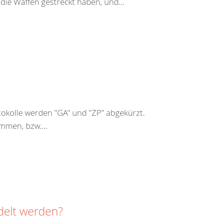
 die Waffen gestreckt haben, und...
kolle werden "GA" und "ZP" abgekürzt.
mmen, bzw....
delt werden?