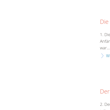
Die
1. Di
Anfän
war...
W
Der
2. De