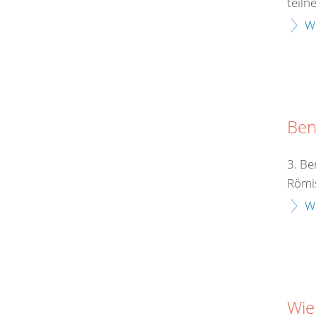
teiln
W
Ben
3. Be
Römis
W
Wie