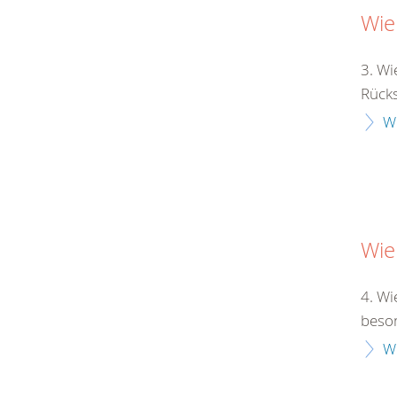
Wie
3. Wi
Rücksi
W
Wie
4. Wi
beson
W