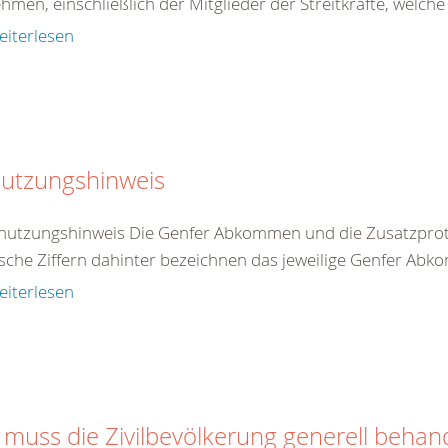
ehmen, einschließlich der Mitglieder der Streitkräfte, welche
eiterlesen
utzungshinweis
nutzungshinweis Die Genfer Abkommen und die Zusatzproto
che Ziffern dahinter bezeichnen das jeweilige Genfer Abko
eiterlesen
 muss die Zivilbevölkerung generell behan