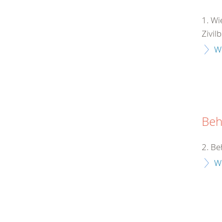
1. Wi
Zivil
W
Beh
2. Be
W