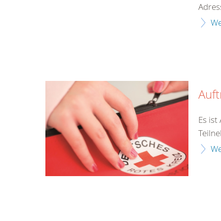
Adres
We
Auf
Es is
Teilne
We