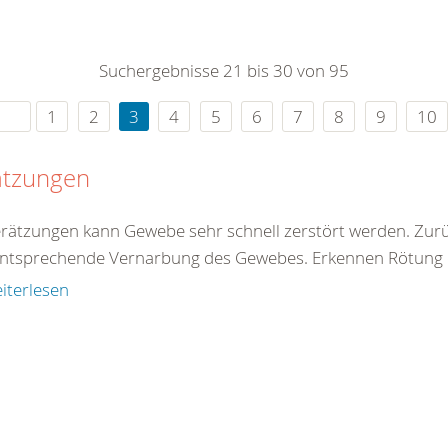
0
365
0
r Sie
Suchergebnisse 21 bis 30 von 95
rei
ie Uhr
1
2
3
4
5
6
7
8
9
10
ätzungen
erätzungen kann Gewebe sehr schnell zerstört werden. Zur
entsprechende Vernarbung des Gewebes. Erkennen Rötung de
iterlesen