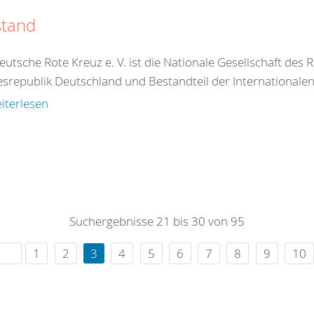
stand
utsche Rote Kreuz e. V. ist die Nationale Gesellschaft des
srepublik Deutschland und Bestandteil der Internationale
iterlesen
Suchergebnisse 21 bis 30 von 95
1
2
3
4
5
6
7
8
9
10