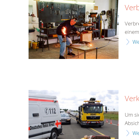
Ver
Verbr
einem
We
Verk
Um si
Absich
We