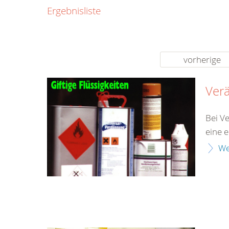
0800
Ergebnisliste
00
Infos fü
kostenf
rund um d
vorherige
Ver
Bei V
eine 
We