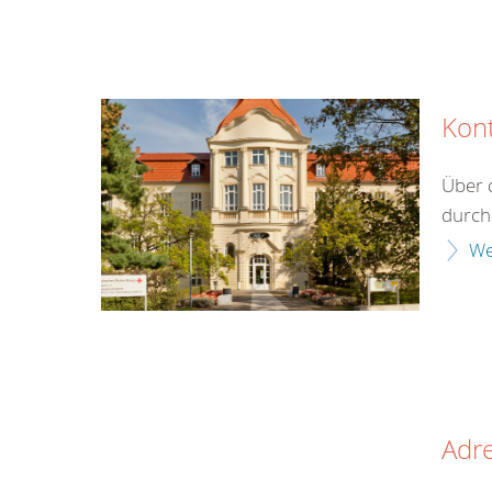
Kon
Über 
durch 
We
Adr