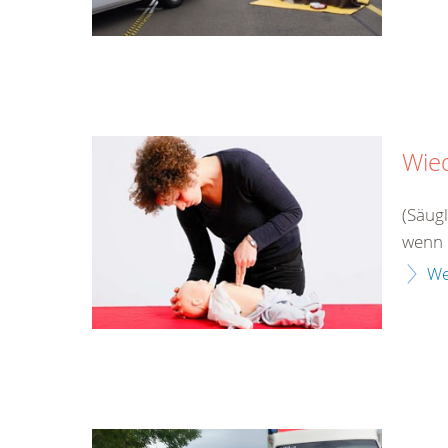
Wie
(Säug
wenn 
We