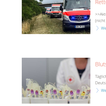
Rett
>>Akt
(nicht
We
Blu
Tägli
Deuts
We