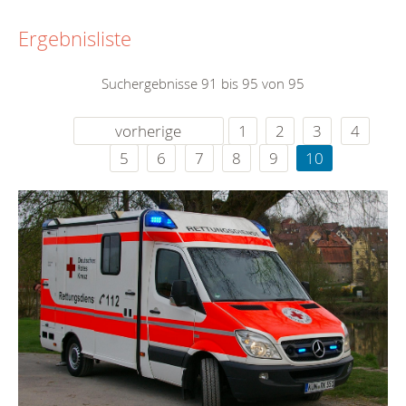
Ergebnisliste
Suchergebnisse 91 bis 95 von 95
vorherige
1
2
3
4
5
6
7
8
9
10