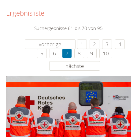
Ergebnisliste
Suchergebnisse 61 bis 70 von 95
vorherige
1
2
3
4
5
6
7
8
9
10
nächste