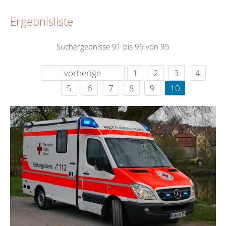
Ergebnisliste
Suchergebnisse 91 bis 95 von 95
vorherige
1
2
3
4
5
6
7
8
9
10