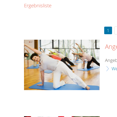
0800
Ergebnisliste
00
Infos fü
kostenf
rund um d
1
Ang
Angeb
We