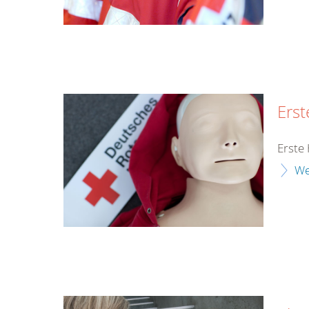
Erst
Erste 
We