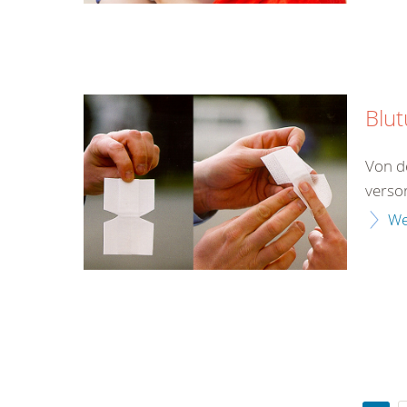
Blu
Von d
verso
We