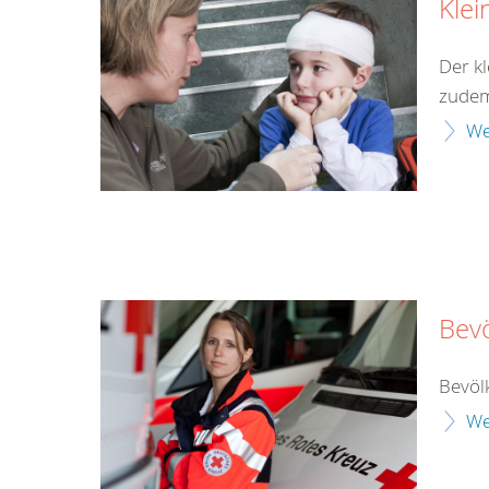
Klei
Der kl
zudem 
We
Bev
Bevöl
We