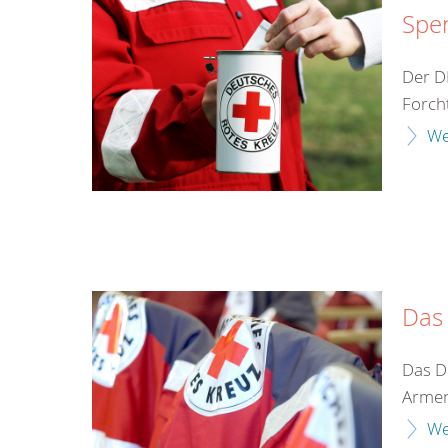
Spe
Der D
Forcht
We
Das
Das D
Armen
We