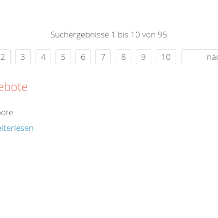
0
365
0
r Sie
Suchergebnisse 1 bis 10 von 95
rei
ie Uhr
2
3
4
5
6
7
8
9
10
nä
ebote
ote
iterlesen