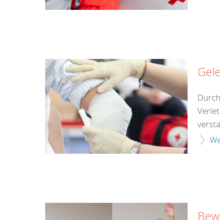
Gel
Durch
Verle
versta
We
Bewu