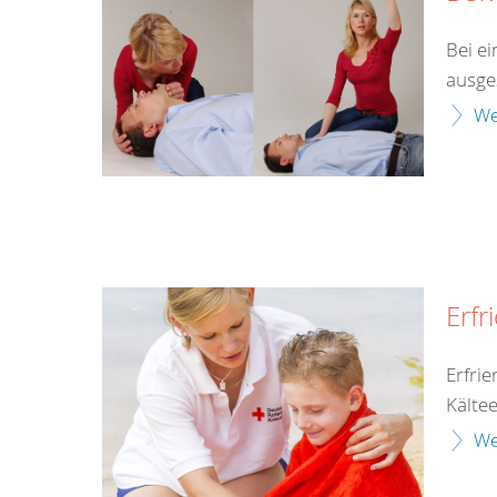
Bei ei
ausges
We
Erfr
Erfri
Kälte
We