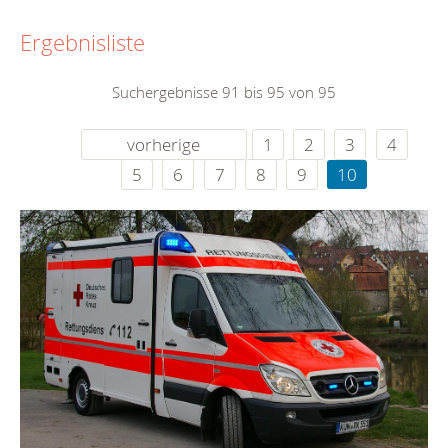
Ergebnisliste
Suchergebnisse 91 bis 95 von 95
vorherige
1
2
3
4
5
6
7
8
9
10