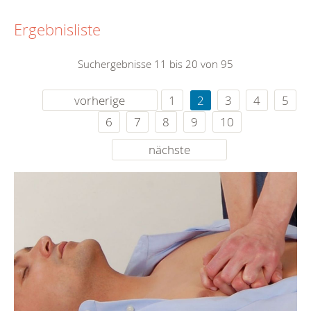
Ergebnisliste
Suchergebnisse 11 bis 20 von 95
vorherige
1
2
3
4
5
6
7
8
9
10
nächste