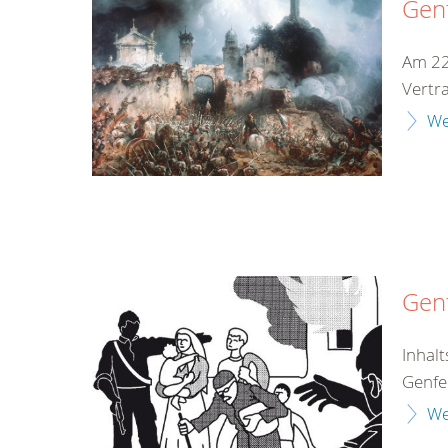
Gen
Am 22
Vertr
We
Genf
Inhal
Genfe
We