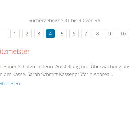
0
365
0
r Sie
Suchergebnisse 31 bis 40 von 95
rei
ie Uhr
1
2
3
4
5
6
7
8
9
10
atzmeister
e Bauer Schatzmeisterin Aufstellung und Überwachung unse
n der Kasse. Sarah Schmitt Kassenprüferin Andrea...
iterlesen