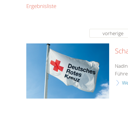
0800
Ergebnisliste
00
Infos fü
kostenf
rund um d
vorherige
Sch
Nadin
Führe
We