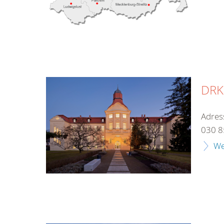
DRK-
Adres
030 8
We