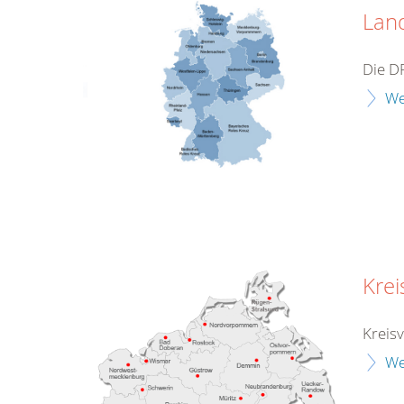
Lan
Die D
We
Kre
Kreis
We