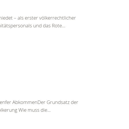
det – als erster völkerrechtlicher
itätspersonals und das Rote...
er Genfer AbkommenDer Grundsatz der
kerung Wie muss die...