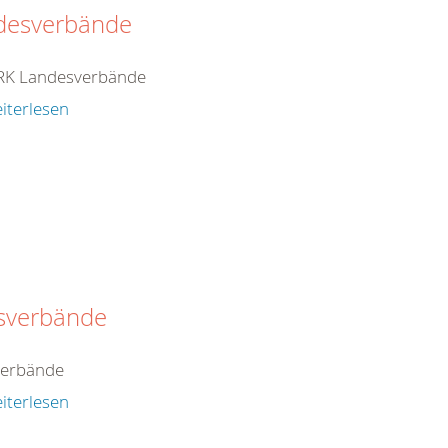
desverbände
RK Landesverbände
iterlesen
isverbände
verbände
iterlesen