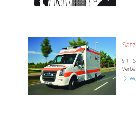
Sat
§ 1 - 
Verbä
We