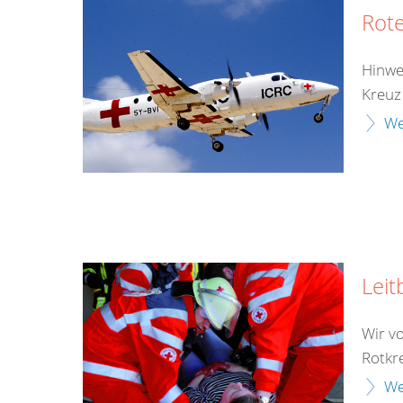
Rote
Hinwe
Kreuz
We
Leit
Wir v
Rotkr
We