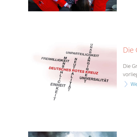
Die
Die G
vorlie
We