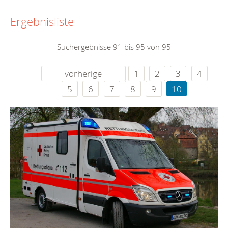
Ergebnisliste
Suchergebnisse 91 bis 95 von 95
vorherige
1
2
3
4
5
6
7
8
9
10