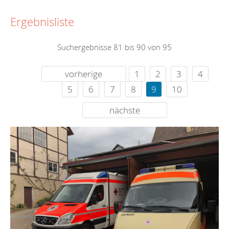
Ergebnisliste
Suchergebnisse 81 bis 90 von 95
vorherige
1
2
3
4
5
6
7
8
9
10
nächste