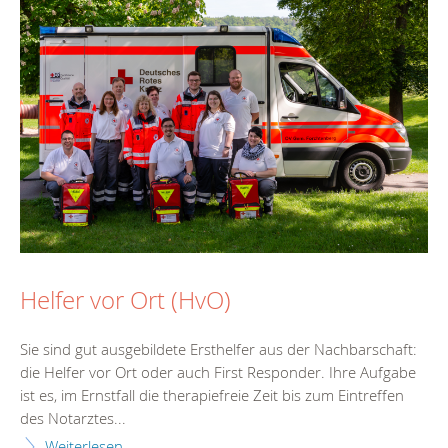
Helfer vor Ort (HvO)
Sie sind gut ausgebildete Ersthelfer aus der Nachbarschaft:
die Helfer vor Ort oder auch First Responder. Ihre Aufgabe
ist es, im Ernstfall die therapiefreie Zeit bis zum Eintreffen
des Notarztes...
Weiterlesen