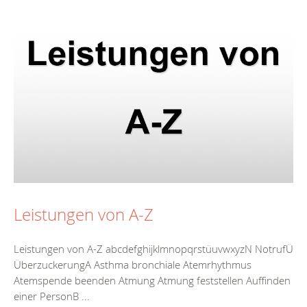
Leistungen von A-Z
Leistungen von A-Z abcdefghijklmnopqrstüuvwxyzN NotrufÜ
ÜberzuckerungA Asthma bronchiale Atemrhythmus
Atemspende beenden Atmung Atmung feststellen Auffinden
einer PersonB ...