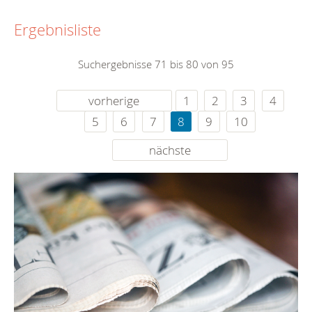
Ergebnisliste
Suchergebnisse 71 bis 80 von 95
vorherige
1
2
3
4
5
6
7
8
9
10
nächste