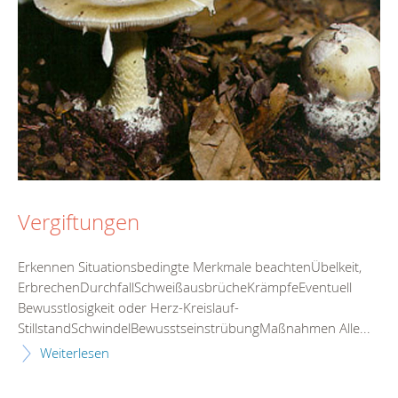
Vergiftungen
Erkennen Situationsbedingte Merkmale beachtenÜbelkeit,
ErbrechenDurchfallSchweißausbrücheKrämpfeEventuell
Bewusstlosigkeit oder Herz-Kreislauf-
StillstandSchwindelBewusstseinstrübungMaßnahmen Alle...
Weiterlesen