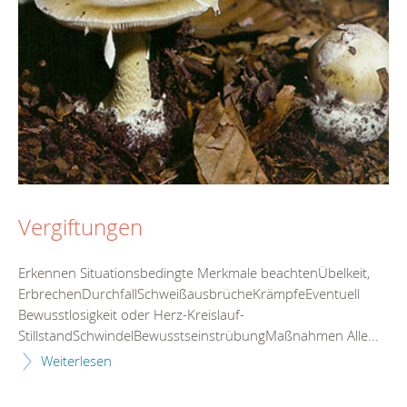
Vergiftungen
Erkennen Situationsbedingte Merkmale beachtenÜbelkeit,
ErbrechenDurchfallSchweißausbrücheKrämpfeEventuell
Bewusstlosigkeit oder Herz-Kreislauf-
StillstandSchwindelBewusstseinstrübungMaßnahmen Alle...
Weiterlesen