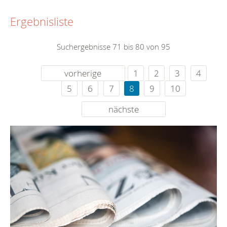
Ergebnisliste
Suchergebnisse 71 bis 80 von 95
vorherige
1
2
3
4
5
6
7
8
9
10
nächste