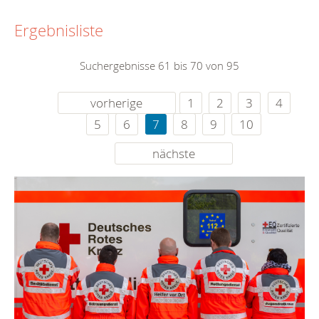
Ergebnisliste
Suchergebnisse 61 bis 70 von 95
vorherige
1
2
3
4
5
6
7
8
9
10
nächste