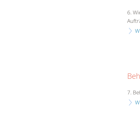
6. Wi
Auftr
W
Beh
7. Be
W