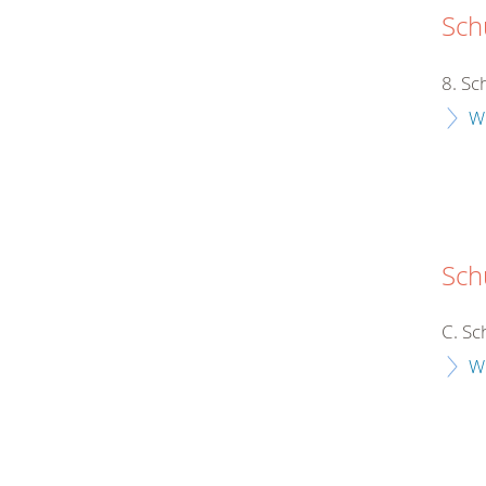
Schu
8. Sc
W
Sch
C. Sc
W