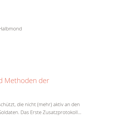
e Halbmond
nd Methoden der
hützt, die nicht (mehr) aktiv an den
ldaten. Das Erste Zusatzprotokoll...