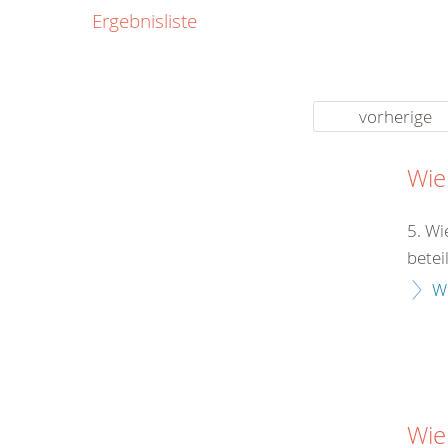
0800
Ergebnisliste
00
Infos fü
kostenf
rund um d
vorherige
Wie
5. Wi
betei
W
Wie