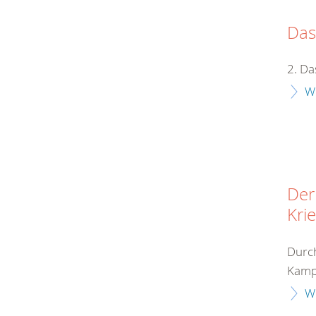
Das
2. Da
W
Der
Kri
Durch
Kampf
W