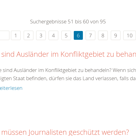
0
365
0
r Sie
Suchergebnisse 51 bis 60 von 95
rei
ie Uhr
1
2
3
4
5
6
7
8
9
10
 sind Ausländer im Konfliktgebiet zu beha
e sind Ausländer im Konfliktgebiet zu behandeln? Wenn sich
ligten Staat befinden, dürfen sie das Land verlassen, falls da
eiterlesen
 müssen Journalisten geschützt werden?