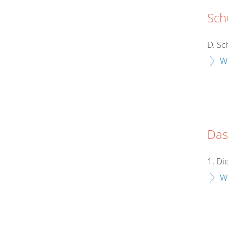
Sch
D. Sc
W
Das
1. D
W