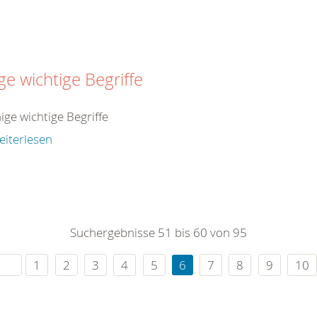
ge wichtige Begriffe
nige wichtige Begriffe
eiterlesen
Suchergebnisse 51 bis 60 von 95
1
2
3
4
5
6
7
8
9
10