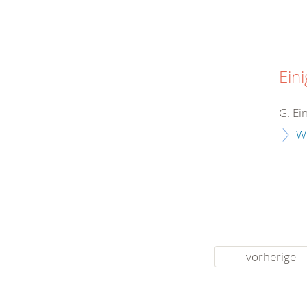
Eini
G. Ei
W
vorherige