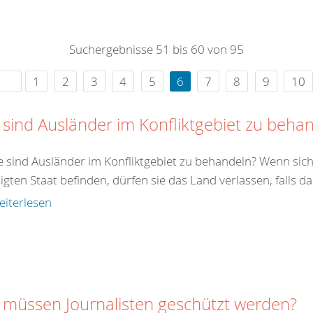
0
365
0
r Sie
Suchergebnisse 51 bis 60 von 95
rei
ie Uhr
1
2
3
4
5
6
7
8
9
10
 sind Ausländer im Konfliktgebiet zu beha
e sind Ausländer im Konfliktgebiet zu behandeln? Wenn sich
ligten Staat befinden, dürfen sie das Land verlassen, falls da
eiterlesen
 müssen Journalisten geschützt werden?