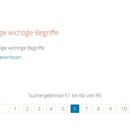
ge wichtige Begriffe
nige wichtige Begriffe
eiterlesen
Suchergebnisse 51 bis 60 von 95
1
2
3
4
5
6
7
8
9
10