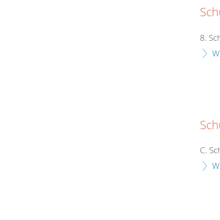
Schu
8. Sc
W
Sch
C. Sc
W