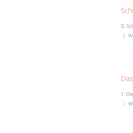
Sch
D. Sc
W
Das
1. D
W