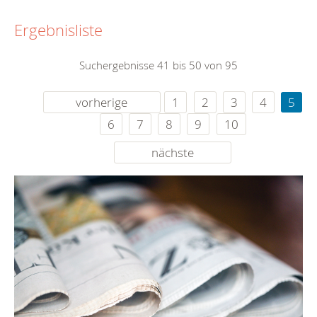
Ergebnisliste
Suchergebnisse 41 bis 50 von 95
vorherige
1
2
3
4
5
6
7
8
9
10
nächste