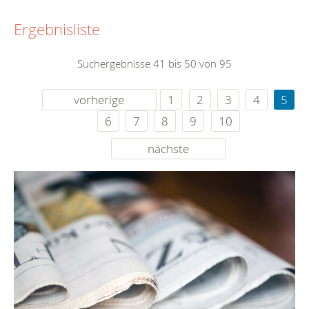
Ergebnisliste
Suchergebnisse 41 bis 50 von 95
vorherige
1
2
3
4
5
6
7
8
9
10
nächste