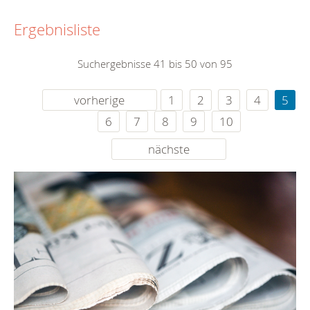
Ergebnisliste
Suchergebnisse 41 bis 50 von 95
vorherige
1
2
3
4
5
6
7
8
9
10
nächste