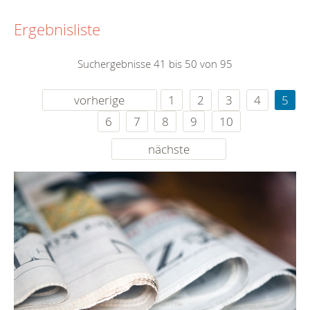
Ergebnisliste
Suchergebnisse 41 bis 50 von 95
vorherige
1
2
3
4
5
6
7
8
9
10
nächste