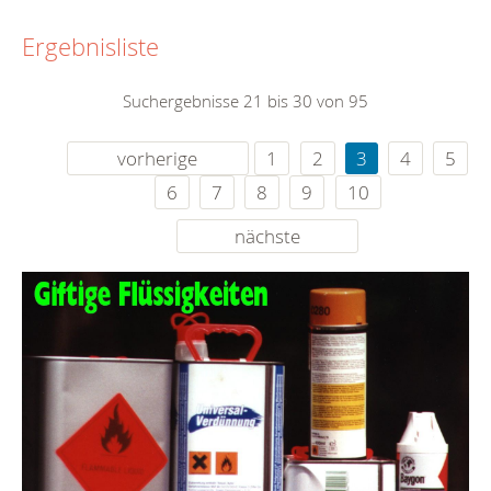
Ergebnisliste
Suchergebnisse 21 bis 30 von 95
vorherige
1
2
3
4
5
6
7
8
9
10
nächste