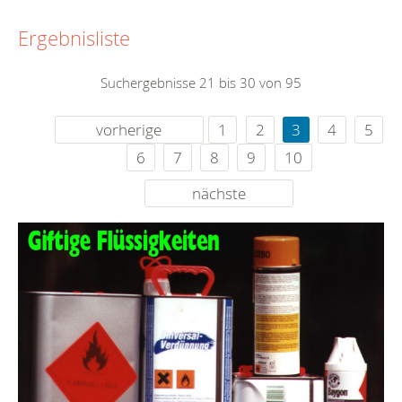
Ergebnisliste
Suchergebnisse 21 bis 30 von 95
vorherige
1
2
3
4
5
6
7
8
9
10
nächste