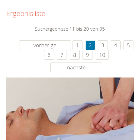
Ergebnisliste
Suchergebnisse 11 bis 20 von 95
vorherige
1
2
3
4
5
6
7
8
9
10
nächste