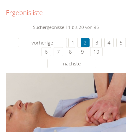
Ergebnisliste
Suchergebnisse 11 bis 20 von 95
vorherige
1
2
3
4
5
6
7
8
9
10
nächste