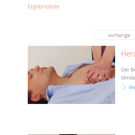
0800
Ergebnisliste
00
Infos fü
kostenf
rund um d
vorherige
Herz
Der B
Minde
We