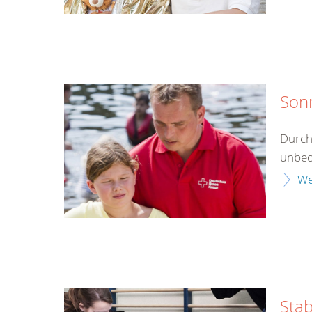
Son
Durch
unbed
We
Stab