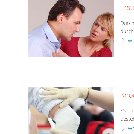
Erst
Durch
durch 
We
Kno
Man u
beste
We