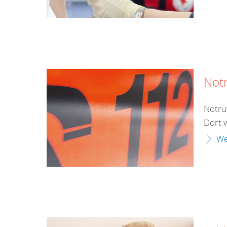
Not
Notru
Dort 
We