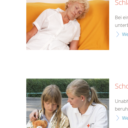
Schl
Bei e
unter
We
Sch
Unabh
beruht
We