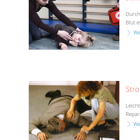
Durch
Blut e
We
Str
Leich
Repar
We