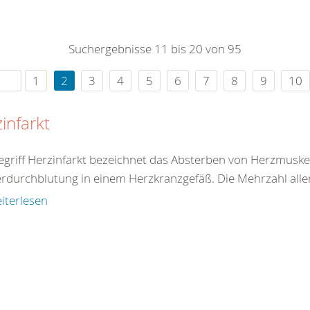
0
365
0
r Sie
Suchergebnisse 11 bis 20 von 95
rei
ie Uhr
1
2
3
4
5
6
7
8
9
10
infarkt
egriff Herzinfarkt bezeichnet das Absterben von Herzmuske
rdurchblutung in einem Herzkranzgefäß. Die Mehrzahl aller 
iterlesen