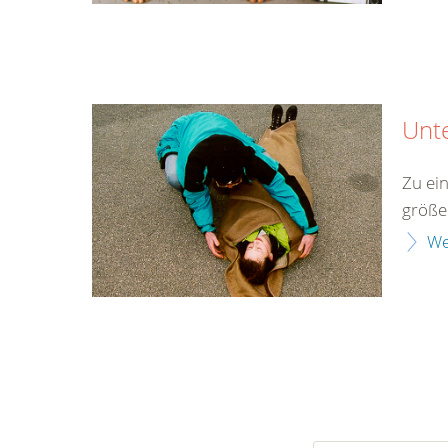
Unt
Zu ei
größe
We