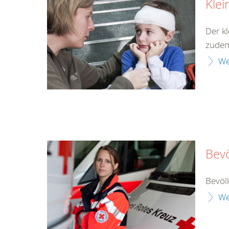
Klei
Der kl
zudem 
We
Bev
Bevöl
We