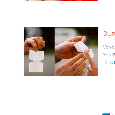
Blu
Von d
verso
We