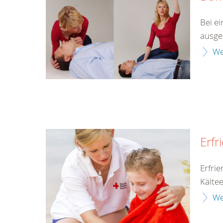
Bei ei
ausges
We
Erfr
Erfri
Kälte
We