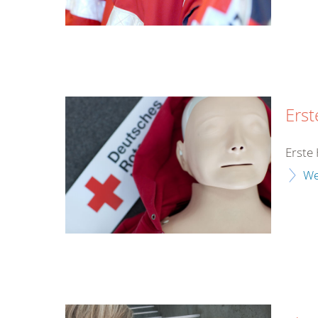
Erst
Erste 
We