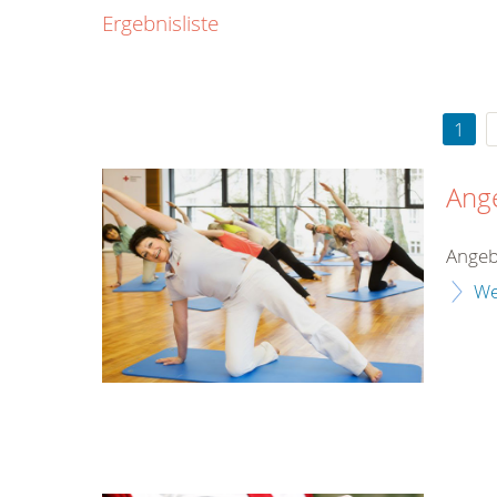
0800
Ergebnisliste
00
Infos fü
kostenf
rund um d
1
Ang
Angeb
We