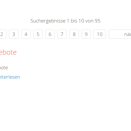
0
365
0
r Sie
Suchergebnisse 1 bis 10 von 95
rei
ie Uhr
2
3
4
5
6
7
8
9
10
nä
ebote
ote
iterlesen