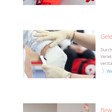
Gel
Durch
Verle
versta
We
Bewu