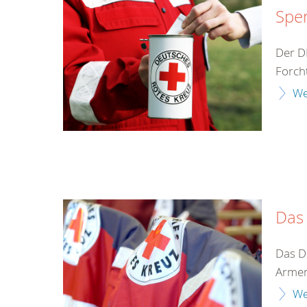
Spe
Der D
Forcht
We
Das
Das D
Armen
We