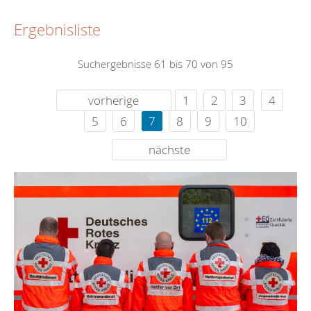
Ergebnisliste
Suchergebnisse 61 bis 70 von 95
vorherige
1
2
3
4
5
6
7
8
9
10
nächste