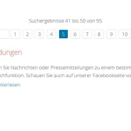
0
365
0
r Sie
Suchergebnisse 41 bis 50 von 95
rei
ie Uhr
1
2
3
4
5
6
7
8
9
10
dungen
en Sie Nachrichten oder Pressemitteilungen zu einem best
chfunktion. Schauen Sie auch auf unserer Facebookseite vorb
iterlesen