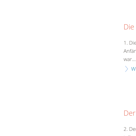
Die
1. Di
Anfän
war...
W
Der
2. De