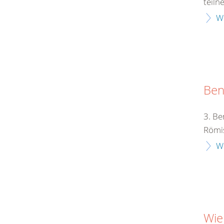
teiln
W
Ben
3. Be
Römis
W
Wie