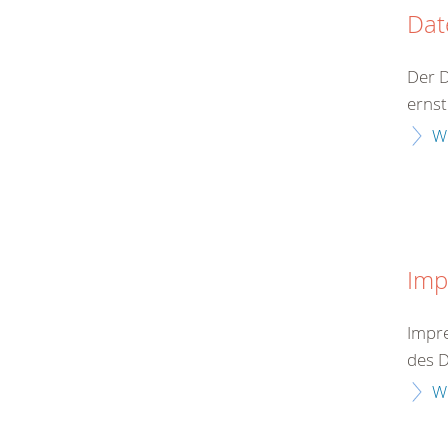
Dat
Der 
ernst
W
Imp
Impre
des D
W