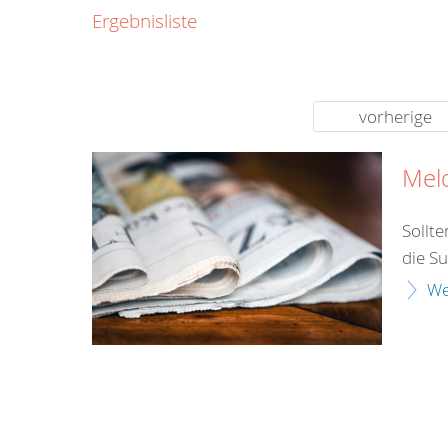
0800
Ergebnisliste
00
Infos fü
kostenf
rund um d
vorherige
Mel
Sollt
die Su
We