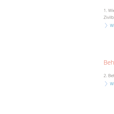
1. Wi
Zivil
W
Beh
2. Be
W