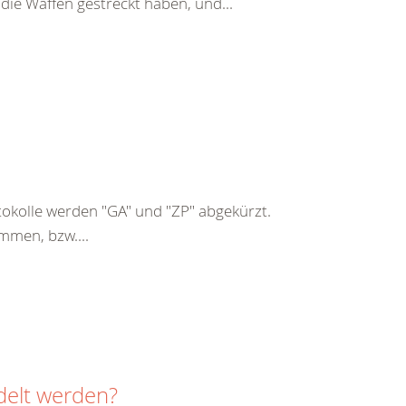
 die Waffen gestreckt haben, und...
kolle werden "GA" und "ZP" abgekürzt.
mmen, bzw....
delt werden?