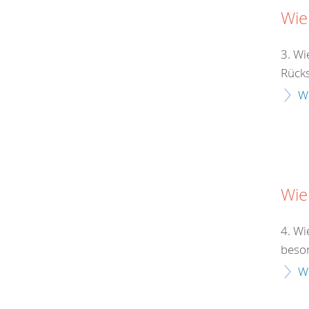
Wie
3. Wi
Rücksi
W
Wie
4. Wi
beson
W