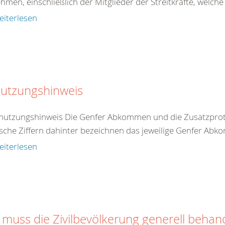
ehmen, einschließlich der Mitglieder der Streitkräfte, welche
eiterlesen
utzungshinweis
nutzungshinweis Die Genfer Abkommen und die Zusatzproto
che Ziffern dahinter bezeichnen das jeweilige Genfer Abko
eiterlesen
 muss die Zivilbevölkerung generell behan